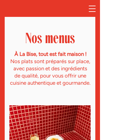
Nos menus
À La Bise, tout est fait maison !
Nos plats sont préparés sur place,
avec passion et des ingrédients
de qualité, pour vous offrir une
cuisine authentique et gourmande.