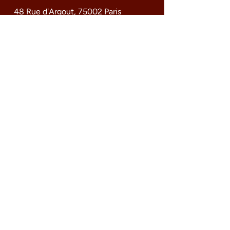
48 Rue d'Argout, 75002 Paris
Tél.
09 74 64 14 34
hello@labise-paris.com
@labise.paris
HORAIRE
Mardi - Samedi
18h - 02h
Termes et conditions
Politique de confidentialité